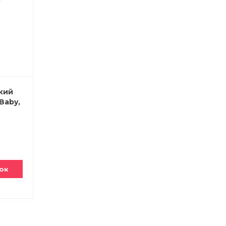
кий
Baby,
ок