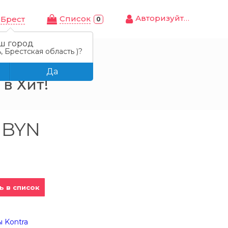
Авторизуйтесь
Cписок
Брест
0
ш город
, Брестская область )?
0 мл
Да
в Хит!
9 BYN
ь в список
ы Kontra